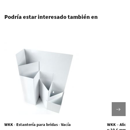
Podría estar interesado también en
WKK - Estantería para bridas - Vacía
WKK – Alicat
y 10,6 mm d