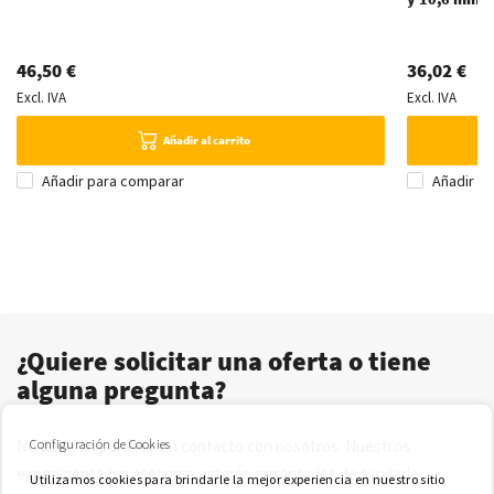
46,50 €
36,02 €
Excl. IVA
Excl. IVA
Añadir al carrito
Añadir para comparar
Añadir p
¿Quiere solicitar una oferta o tiene
alguna pregunta?
Configuración de Cookies
No dude en ponerse en contacto con nosotros. Nuestros
experimentados asesores estarán encantados de ayudarle.
Utilizamos cookies para brindarle la mejor experiencia en nuestro sitio