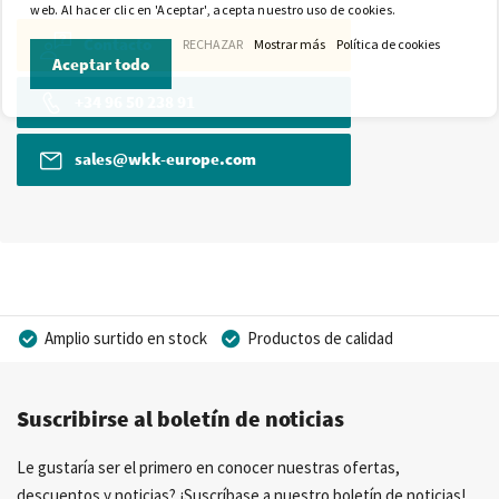
web. Al hacer clic en 'Aceptar', acepta nuestro uso de cookies.
Contacto
RECHAZAR
Mostrar más
Política de cookies
Aceptar todo
+34 96 50 238 91
sales@wkk-europe.com
Amplio surtido en stock
Productos de calidad
Precios competitivos
Entrega rápida
Suscribirse al boletín de noticias
Asesoramiento personal
Más de 40 años de experiencia
Posibilidad de crear marca privada
Le gustaría ser el primero en conocer nuestras ofertas,
descuentos y noticias? ¡Suscríbase a nuestro boletín de noticias!