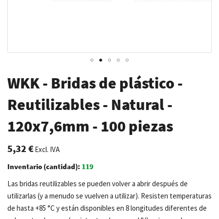
Saltar
WKK - Bridas de plástico -
al
comienzo
Reutilizables - Natural -
de
120x7,6mm - 100 piezas
la
galería
de
5,32 €
Excl. IVA
imágenes
Inventario (cantidad):
119
Las bridas reutilizables se pueden volver a abrir después de
utilizarlas (y a menudo se vuelven a utilizar). Resisten temperaturas
de hasta +85 °C y están disponibles en 8 longitudes diferentes de