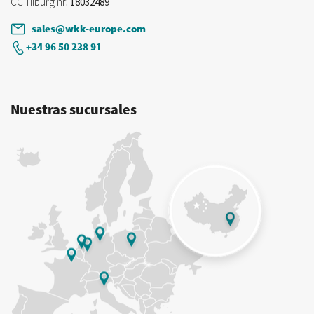
CC Tilburg nr
: 18032489
sales@wkk-europe.com
+34 96 50 238 91
Nuestras sucursales