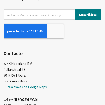
Inscríbase
Suscribirse
a
nuestro
boletín
de
noticias:
Contacto
WKK Nederland B.V.
Polluxstraat 53
5047 RA Tilburg
Los Países Bajos
Ruta a través de Google Maps
VAT nr
: NL800259129B01