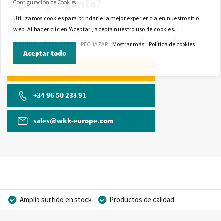
alguna pregunta?
Configuración de Cookies
Utilizamos cookies para brindarle la mejor experiencia en nuestro sitio
No dude en ponerse en contacto con nosotros. Nuestros
web. Al hacer clic en 'Aceptar', acepta nuestro uso de cookies.
experimentados asesores estarán encantados de ayudarle.
RECHAZAR
Mostrar más
Política de cookies
Aceptar todo
Contacto
+34 96 50 238 91
sales@wkk-europe.com
Amplio surtido en stock
Productos de calidad
Precios competitivos
Entrega rápida