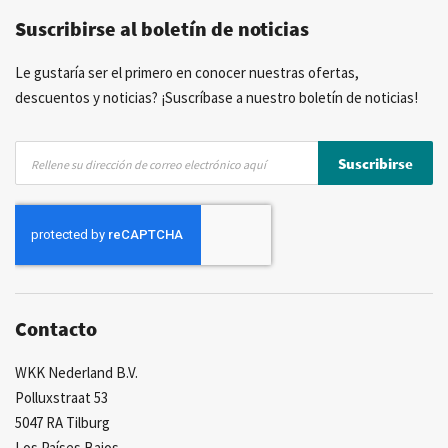
Suscribirse al boletín de noticias
Asesoramiento personal
Más de 40 años de experiencia
Posibilidad de crear marca privada
Le gustaría ser el primero en conocer nuestras ofertas,
descuentos y noticias? ¡Suscríbase a nuestro boletín de noticias!
Inscríbase
Suscribirse
a
nuestro
boletín
de
noticias:
Contacto
WKK Nederland B.V.
Polluxstraat 53
5047 RA Tilburg
Los Países Bajos