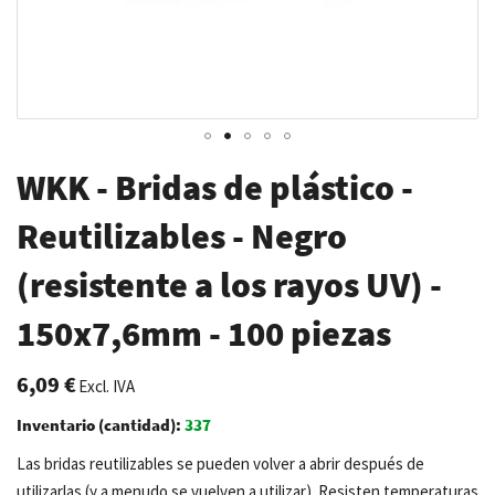
Saltar
WKK - Bridas de plástico -
al
comienzo
Reutilizables - Negro
de
(resistente a los rayos UV) -
la
galería
150x7,6mm - 100 piezas
de
imágenes
6,09 €
Excl. IVA
Inventario (cantidad):
337
Las bridas reutilizables se pueden volver a abrir después de
utilizarlas (y a menudo se vuelven a utilizar). Resisten temperaturas