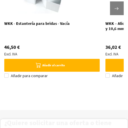
WKK - Estantería para bridas - Vacía
WKK – Alicat
y 10,6 mm d
46,50 €
36,02 €
Excl. IVA
Excl. IVA
Añadir al carrito
Añadir para comparar
Añadir p
¿Quiere solicitar una oferta o tiene