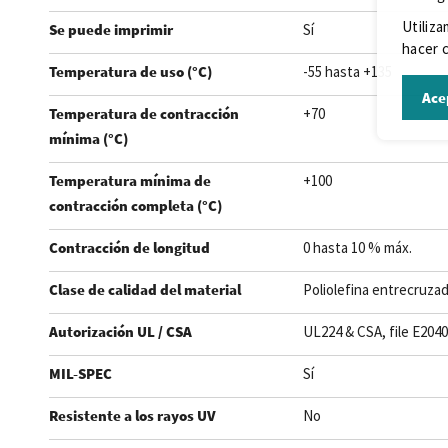
Utiliza
Se puede imprimir
Sí
hacer c
Temperatura de uso (°C)
-55 hasta +135
Ace
Temperatura de contracción
+70
mínima (°C)
Temperatura mínima de
+100
contracción completa (°C)
Contracción de longitud
0 hasta 10 % máx.
Clase de calidad del material
Poliolefina entrecruza
Autorización UL / CSA
UL224 & CSA, file E204
MIL-SPEC
Sí
Resistente a los rayos UV
No