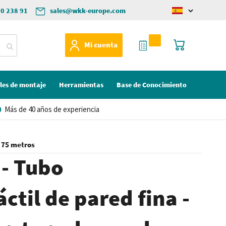
50 238 91
sales@wkk-europe.com
Change
language
Mi Cotización
Mi cesta
Mi cuenta
les de montaje
Herramientas
Base de Conocimiento
Más de 40 años de experiencia
- 75 metros
 - Tubo
ctil de pared fina -