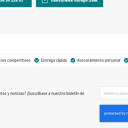
96 50 238 91
sales@wkk-europe.com
cios competitivos
Entrega rápida
Asesoramiento personal
Inscríbase
tos y noticias? ¡Suscríbase a nuestro boletín de
a
nuestro
boletín
de
noticias: