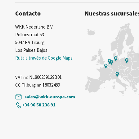
Contacto
Nuestras sucursale
WKK Nederland B.V.
Polluxstraat 53
5047 RA Tilburg
Los Países Bajos
Ruta a través de Google Maps
VAT nr
: NL800259129B01
CC Tilburg nr
: 18032489
sales@wkk-europe.com
+34 96 50 238 91