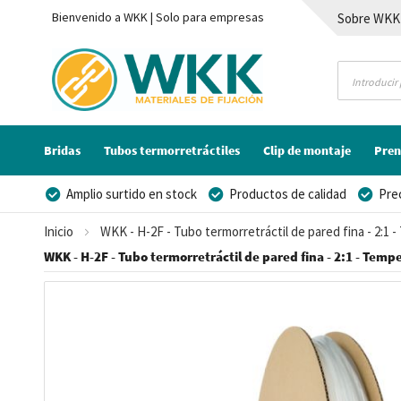
Bienvenido a WKK | Solo para empresas
Sobre WKK
Contacto
Bridas
Tubos termorretráctiles
Clip de montaje
Pren
Amplio surtido en stock
Productos de calidad
Pre
Posibilidad de crear marca privada
Inicio
WKK - H-2F - Tubo termorretráctil de pared fina - 2:1 
WKK - H-2F - Tubo termorretráctil de pared fina - 2:1 - Tempe
Saltar
al
final
de
la