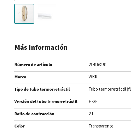
Saltar
al
comienzo
Más Información
de
la
Número de artículo
214163191
galería
de
Marca
WKK
imágenes
Tipo de tubo termorretráctil
Tubo termorretráctil (f
Versión del tubo termorretráctil
H-2F
Ratio de contracción
2:1
Color
Transparente