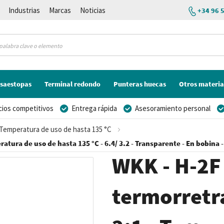
Industrias
Marcas
Noticias
+34 96 
saestopas
Terminal redondo
Punteras huecas
Otros materia
cios competitivos
Entrega rápida
Asesoramiento personal
- Temperatura de uso de hasta 135 °C
ratura de uso de hasta 135 °C - 6.4/ 3.2 - Transparente - En bobina 
WKK - H-2F
termorretrá