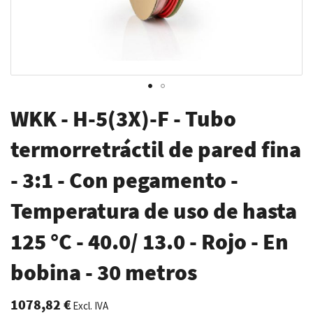
Saltar
WKK - H-5(3X)-F - Tubo
al
comienzo
termorretráctil de pared fina
de
- 3:1 - Con pegamento -
la
galería
Temperatura de uso de hasta
de
imágenes
125 °C - 40.0/ 13.0 - Rojo - En
bobina - 30 metros
1078,82 €
Excl. IVA