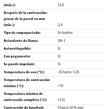
13,0
2,4
En bobina
VW-1
Sí
Sí
Sí
-55 hasta +125
+70
+110
0 hasta 10 % máx.