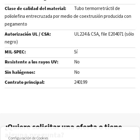
Tubo termorretráctil de
poliolefina entrecruzada por medio de coextrusión producida con
pegamento
UL224 & CSA, file E204071 (sólo
negro)
Sí
No
No
240199
.
¿Quiere solicitar una oferta o tiene
alguna pregunta?
Configuración de Cookies