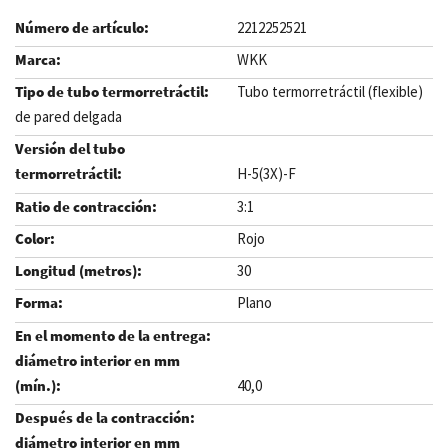
2212252521
WKK
Tubo termorretráctil (flexible)
de pared delgada
H-5(3X)-F
3:1
Rojo
30
Plano
40,0