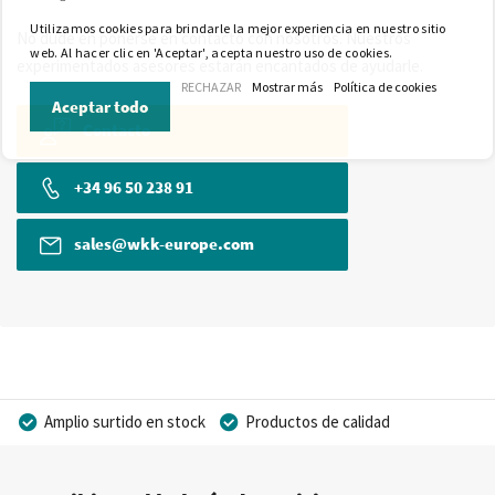
Utilizamos cookies para brindarle la mejor experiencia en nuestro sitio
No dude en ponerse en contacto con nosotros. Nuestros
web. Al hacer clic en 'Aceptar', acepta nuestro uso de cookies.
experimentados asesores estarán encantados de ayudarle.
RECHAZAR
Mostrar más
Política de cookies
Aceptar todo
Contacto
+34 96 50 238 91
sales@wkk-europe.com
Amplio surtido en stock
Productos de calidad
Precios competitivos
Entrega rápida