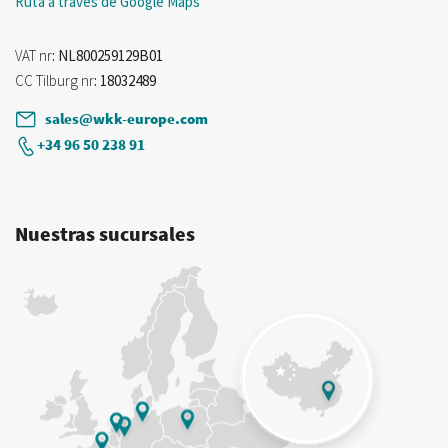
Ruta a través de Google Maps
VAT nr
: NL800259129B01
CC Tilburg nr
: 18032489
sales@wkk-europe.com
+34 96 50 238 91
Nuestras sucursales