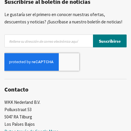
Suscribirse al boletín de noticias
Asesoramiento personal
Más de 40 años de experiencia
Posibilidad de crear marca privada
Le gustaría ser el primero en conocer nuestras ofertas,
descuentos y noticias? ¡Suscríbase a nuestro boletín de noticias!
Inscríbase
Suscribirse
a
nuestro
boletín
de
noticias:
Contacto
WKK Nederland B.V.
Polluxstraat 53
5047 RA Tilburg
Los Países Bajos