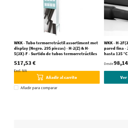
WKK - Tubo termorretráctil assortiment met
WKK - H-2F(3
display (Negro. 295 piezas) - H-2(Z) & H-
pared fina -
5(3X)-F - Surtido de tubos termorretráctiles
hasta 135 °C
517,53 €
98,14
Desde
Excl. IVA
Añadir al carrito
Ver 
Añadir para comparar