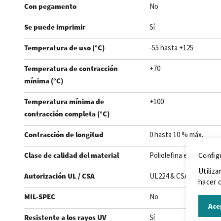
Con pegamento
No
Se puede imprimir
Sí
Temperatura de uso (°C)
-55 hasta +125
Temperatura de contracción
+70
mínima (°C)
Temperatura mínima de
+100
contracción completa (°C)
Contracción de longitud
0 hasta 10 % máx.
Config
Clase de calidad del material
Poliolefina entrecruza
Utiliza
Autorización UL / CSA
UL224 & CSA, file E204
hacer c
MIL-SPEC
No
Ace
Resistente a los rayos UV
Sí