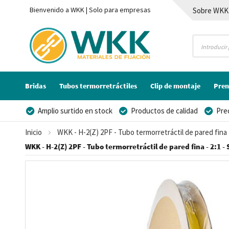
Bienvenido a WKK | Solo para empresas
Sobre WKK
Contacto
Bridas
Tubos termorretráctiles
Clip de montaje
Pren
Amplio surtido en stock
Productos de calidad
Pre
Posibilidad de crear marca privada
Inicio
WKK - H-2(Z) 2PF - Tubo termorretráctil de pared fina 
WKK - H-2(Z) 2PF - Tubo termorretráctil de pared fina - 2:1 -
Saltar
al
final
de
la