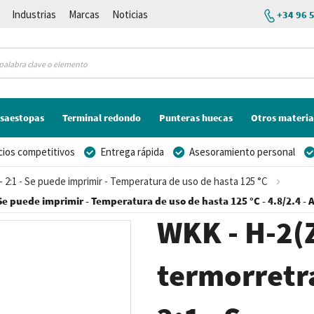
Industrias
Marcas
Noticias
+34 96 
saestopas
Terminal redondo
Punteras huecas
Otros materia
cios competitivos
Entrega rápida
Asesoramiento personal
- 2:1 - Se puede imprimir - Temperatura de uso de hasta 125 °C
 Se puede imprimir - Temperatura de uso de hasta 125 °C - 4.8/2.4 - 
WKK - H-2(Z
termorretrá