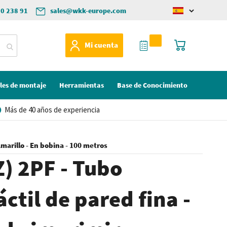
50 238 91
sales@wkk-europe.com
Change
language
Mi Cotización
Mi cesta
Mi cuenta
les de montaje
Herramientas
Base de Conocimiento
Más de 40 años de experiencia
Amarillo - En bobina - 100 metros
) 2PF - Tubo
ctil de pared fina -