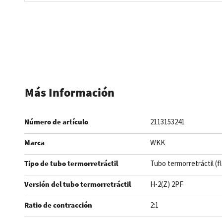
Saltar
al
comienzo
de
la
galería
de
Más Información
imágenes
Número de artículo
2113153241
Marca
WKK
Tipo de tubo termorretráctil
Tubo termorretráctil (f
Versión del tubo termorretráctil
H-2(Z) 2PF
Ratio de contracción
2:1