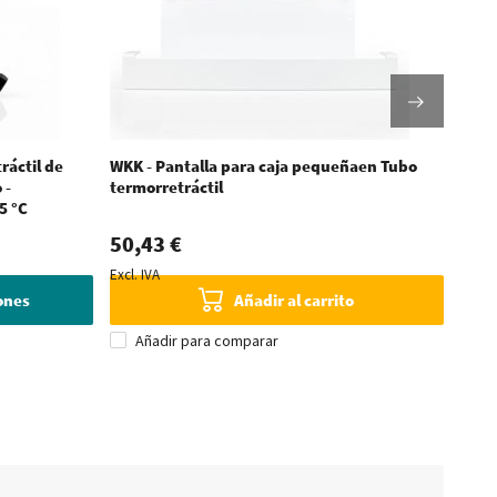
ráctil de
WKK - Pantalla para caja pequeñaen Tubo
WKK -
 -
termorretráctil
pared
5 °C
Temp
50,43 €
Desde
Excl. IVA
iones
Añadir al carrito
Añadir para comparar