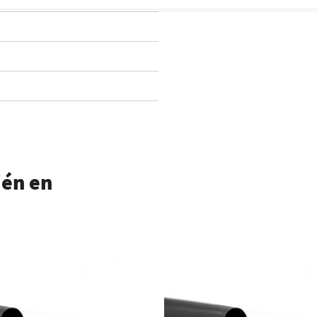
ién en