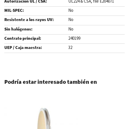
UL224 & CSA, file E204071
No
No
No
240199
32
.
Podría estar interesado también en