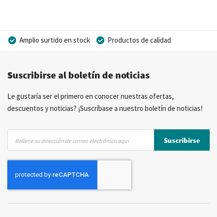
Amplio surtido en stock
Productos de calidad
Precios competitivos
Entrega rápida
Suscribirse al boletín de noticias
Asesoramiento personal
Más de 40 años de experiencia
Posibilidad de crear marca privada
Le gustaría ser el primero en conocer nuestras ofertas,
descuentos y noticias? ¡Suscríbase a nuestro boletín de noticias!
Inscríbase
Suscribirse
a
nuestro
boletín
de
noticias: