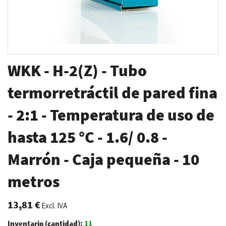
Saltar
WKK - H-2(Z) - Tubo
al
comienzo
termorretráctil de pared fina
de
- 2:1 - Temperatura de uso de
la
galería
hasta 125 °C - 1.6/ 0.8 -
de
imágenes
Marrón - Caja pequeña - 10
metros
13,81 €
Excl. IVA
Inventario (cantidad):
11