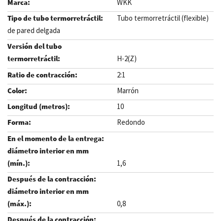
WKK
Tubo termorretráctil (flexible)
de pared delgada
H-2(Z)
2:1
Marrón
10
Redondo
1,6
0,8