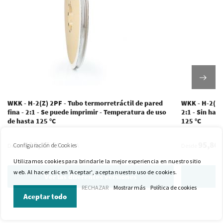
WKK - H-2(Z) 2PF - Tubo termorretráctil de pared
WKK - H-2(HF)
fina - 2:1 - Se puede imprimir - Temperatura de uso
2:1 - Sin hal
de hasta 125 °C
125 °C
128,27 €
95,86 
Excl. IVA
Configuración de Cookies
Desde
Desde
Utilizamos cookies para brindarle la mejor experiencia en nuestro sitio
web. Al hacer clic en 'Aceptar', acepta nuestro uso de cookies.
Ver las diferentes versiones
V
RECHAZAR
Mostrar más
Política de cookies
Aceptar todo