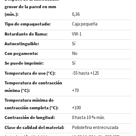
0,36
Caja pequeña
VW-1
Sí
No
Sí
-55 hasta +125
+70
+100
0 hasta 10 % máx.
Poliolefina entrecruzada