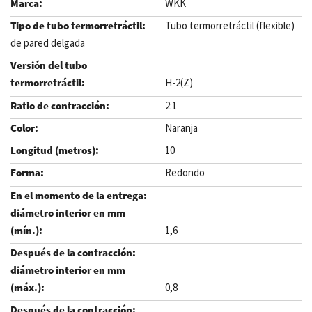
WKK
Tubo termorretráctil (flexible)
de pared delgada
H-2(Z)
2:1
Naranja
10
Redondo
1,6
0,8