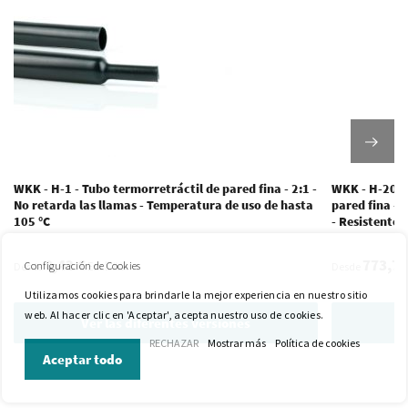
WKK - H-1 - Tubo termorretráctil de pared fina - 2:1 -
WKK - H-200E 
No retarda las llamas - Temperatura de uso de hasta
pared fina - 
105 °C
- Resistente 
0,42 €
773,74
Excl. IVA
Configuración de Cookies
Desde
Desde
Utilizamos cookies para brindarle la mejor experiencia en nuestro sitio
web. Al hacer clic en 'Aceptar', acepta nuestro uso de cookies.
Ver las diferentes versiones
V
RECHAZAR
Mostrar más
Política de cookies
Aceptar todo