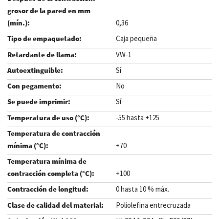
0,36
Caja pequeña
VW-1
Sí
No
Sí
-55 hasta +125
+70
+100
0 hasta 10 % máx.
Poliolefina entrecruzada