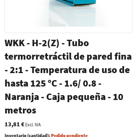
Saltar
WKK - H-2(Z) - Tubo
al
comienzo
termorretráctil de pared fina
de
- 2:1 - Temperatura de uso de
la
galería
hasta 125 °C - 1.6/ 0.8 -
de
imágenes
Naranja - Caja pequeña - 10
metros
13,81 €
Excl. IVA
Inventario (cantidad):
Pedido pendiente