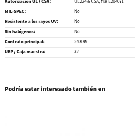
UL224 & CSA, file E204071
No
No
No
240199
32
.
Podría estar interesado también en