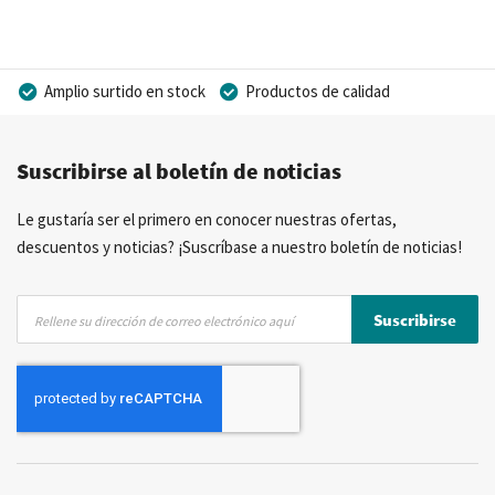
Amplio surtido en stock
Productos de calidad
Precios competitivos
Entrega rápida
Suscribirse al boletín de noticias
Asesoramiento personal
Más de 40 años de experiencia
Posibilidad de crear marca privada
Le gustaría ser el primero en conocer nuestras ofertas,
descuentos y noticias? ¡Suscríbase a nuestro boletín de noticias!
Inscríbase
Suscribirse
a
nuestro
boletín
de
noticias: