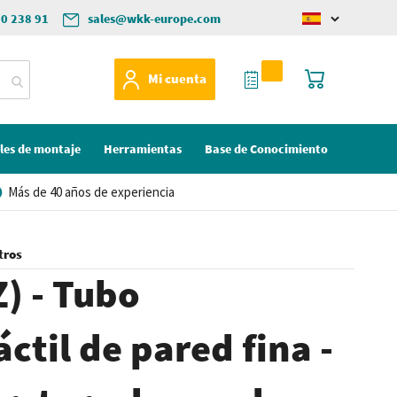
50 238 91
sales@wkk-europe.com
Change
language
Mi Cotización
Mi cesta
Mi cuenta
les de montaje
Herramientas
Base de Conocimiento
Más de 40 años de experiencia
tros
) - Tubo
ctil de pared fina -