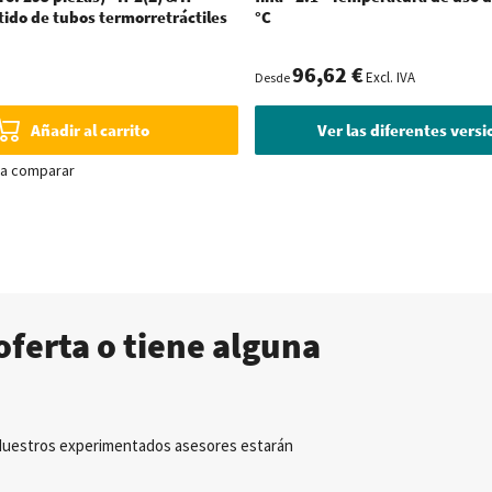
rtido de tubos termorretráctiles
°C
96,62 €
Excl. IVA
Desde
Añadir al carrito
Ver las diferentes vers
ra comparar
oferta o tiene alguna
Nuestros experimentados asesores estarán