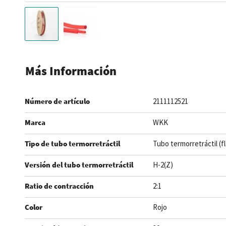
Saltar
al
Más Información
comienzo
de
Número de artículo
2111112521
la
galería
Marca
WKK
de
imágenes
Tipo de tubo termorretráctil
Tubo termorretráctil (f
Versión del tubo termorretráctil
H-2(Z)
Ratio de contracción
2:1
Color
Rojo