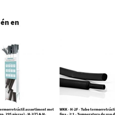
ién en
ermorretráctil assortiment met
WKK - H-2F - Tubo termorretrácti
o. 295 piezas) - H-2(Z) & H-
fina - 2:1 - Temperatura de uso 