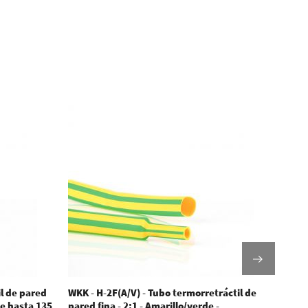
l de pared
WKK - H-2F(A/V) - Tubo termorretráctil de
WKK 
de hasta 135
pared fina - 2:1 - Amarillo/verde -
fina 