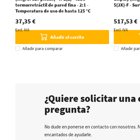
termorretráctil de pared fina - 2:1 -
5(3X)-F - Su
Temperatura de uso de hasta 125 °C
37,35 €
517,53 €
Excl. IVA
Excl. IVA
Añadir al carrito
Añadir para comparar
Añadir pa
¿Quiere solicitar una 
pregunta?
No dude en ponerse en contacto con nosotros. 
encantados de ayudarle.