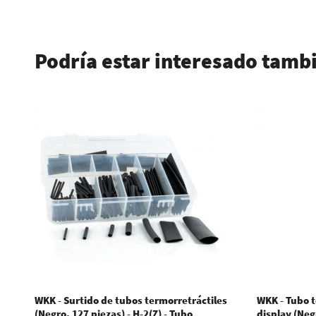
.
Podría estar interesado tamb
WKK - Surtido de tubos termorretráctiles
WKK - Tubo t
(Negro. 127 piezas) - H-2(Z) - Tubo
display (Negr