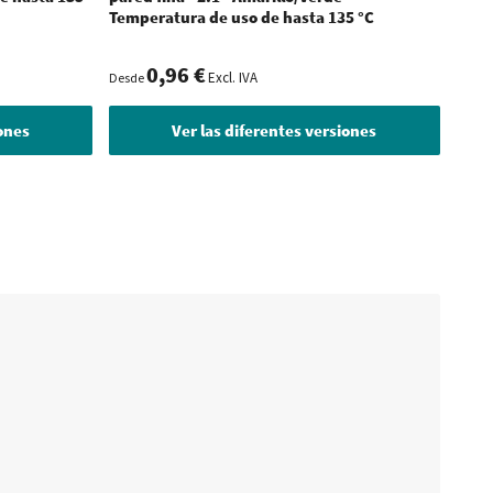
Temperatura de uso de hasta 135 °C
Temp
0,96 €
Excl. IVA
Desde
Desde
iones
Ver las diferentes versiones