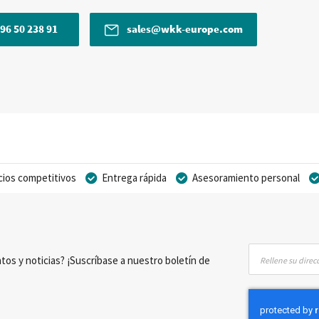
96 50 238 91
sales@wkk-europe.com
cios competitivos
Entrega rápida
Asesoramiento personal
Inscríbase
tos y noticias? ¡Suscríbase a nuestro boletín de
a
nuestro
boletín