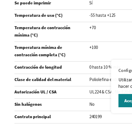
Se puede imprimir
Sí
Temperatura de uso (°C)
-55 hasta +125
Temperatura de contracción
+70
mínima (°C)
Temperatura mínima de
+100
contracción completa (°C)
Contracción de longitud
0 hasta 10 % máx.
Config
Clase de calidad del material
Poliolefina entrecruza
Utiliza
hacer c
Autorización UL / CSA
UL224 & CSA, file E204
Ace
Sin halógenos
No
Contrato principal
240199