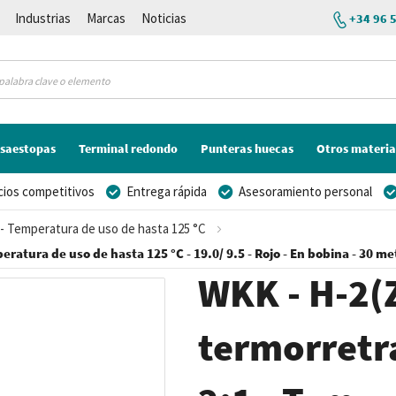
Industrias
Marcas
Noticias
+34 96 
saestopas
Terminal redondo
Punteras huecas
Otros materia
cios competitivos
Entrega rápida
Asesoramiento personal
1 - Temperatura de uso de hasta 125 °C
peratura de uso de hasta 125 °C - 19.0/ 9.5 - Rojo - En bobina - 30 me
WKK - H-2(Z
termorretrá