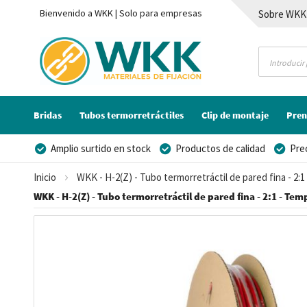
Bienvenido a WKK | Solo para empresas
Sobre WKK
Contacto
Bridas
Tubos termorretráctiles
Clip de montaje
Pren
Amplio surtido en stock
Productos de calidad
Pre
Posibilidad de crear marca privada
Inicio
WKK - H-2(Z) - Tubo termorretráctil de pared fina - 2:
WKK - H-2(Z) - Tubo termorretráctil de pared fina - 2:1 - Tem
Saltar
al
final
de
la