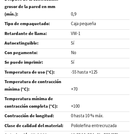
0,9
Caja pequeña
VW-1
Sí
No
Sí
-55 hasta +125
+70
+100
0 hasta 10 % máx.
Poliolefina entrecruzada