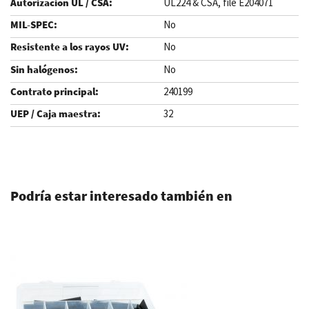
UL224 & CSA, file E204071
No
No
No
240199
32
.
Podría estar interesado también en