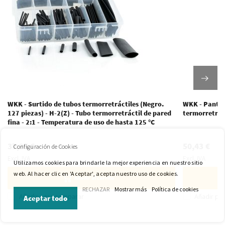
WKK - Surtido de tubos termorretráctiles (Negro.
WKK - Pantal
127 piezas) - H-2(Z) - Tubo termorretráctil de pared
termorretrác
fina - 2:1 - Temperatura de uso de hasta 125 °C
37,35 €
50,43 €
Configuración de Cookies
Excl. IVA
Excl. IVA
Utilizamos cookies para brindarle la mejor experiencia en nuestro sitio
web. Al hacer clic en 'Aceptar', acepta nuestro uso de cookies.
Añadir al carrito
RECHAZAR
Mostrar más
Política de cookies
Añadir para comparar
Añadir pa
Aceptar todo