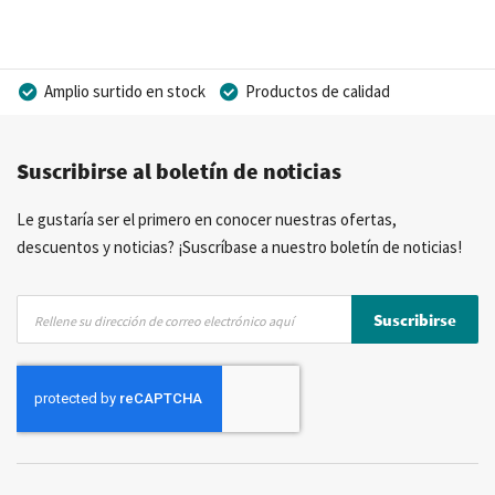
Amplio surtido en stock
Productos de calidad
Precios competitivos
Entrega rápida
Suscribirse al boletín de noticias
Asesoramiento personal
Más de 40 años de experiencia
Posibilidad de crear marca privada
Le gustaría ser el primero en conocer nuestras ofertas,
descuentos y noticias? ¡Suscríbase a nuestro boletín de noticias!
Inscríbase
Suscribirse
a
nuestro
boletín
de
noticias: