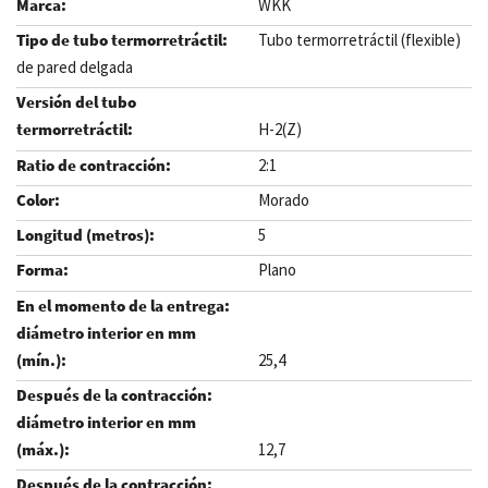
WKK
Tubo termorretráctil (flexible)
de pared delgada
H-2(Z)
2:1
Morado
5
Plano
25,4
12,7