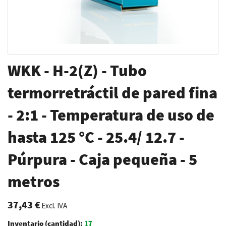
Saltar
WKK - H-2(Z) - Tubo
al
comienzo
termorretráctil de pared fina
de
- 2:1 - Temperatura de uso de
la
galería
hasta 125 °C - 25.4/ 12.7 -
de
imágenes
Púrpura - Caja pequeña - 5
metros
37,43 €
Excl. IVA
Inventario (cantidad):
17