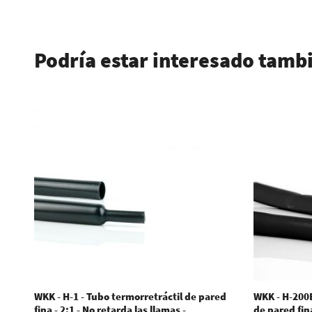
.
Podría estar interesado tamb
WKK - H-1 - Tubo termorretráctil de pared
WKK - H-200E
fina - 2:1 - No retarda las llamas -
de pared fin