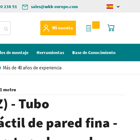
50 238 91
sales@wkk-europe.com
Change
language
Mi Cotización
Mi cesta
Mi cuenta
les de montaje
Herramientas
Base de Conocimiento
Más de 40 años de experiencia
 1 metro
) - Tubo
ctil de pared fina -