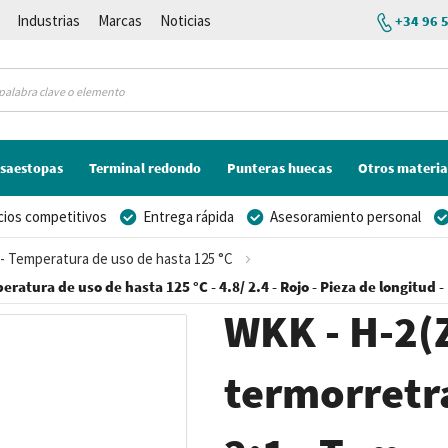
Industrias
Marcas
Noticias
+34 96 
saestopas
Terminal redondo
Punteras huecas
Otros materia
cios competitivos
Entrega rápida
Asesoramiento personal
1 - Temperatura de uso de hasta 125 °C
eratura de uso de hasta 125 °C - 4.8/ 2.4 - Rojo - Pieza de longitud -
WKK - H-2(Z
termorretrá