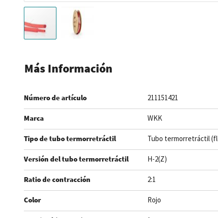
Saltar
al
Más Información
comienzo
de
Número de artículo
211151421
la
galería
Marca
WKK
de
imágenes
Tipo de tubo termorretráctil
Tubo termorretráctil (f
Versión del tubo termorretráctil
H-2(Z)
Ratio de contracción
2:1
Color
Rojo