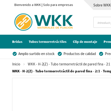
Bienvenido a WKK | Solo para empresas
Sobre WKK
Contacto
Bridas
Tubos termorretráctiles
Clip de montaje
Pren
Amplio surtido en stock
Productos de calidad
Pre
Posibilidad de crear marca privada
Inicio
WKK - H-2(Z) - Tubo termorretráctil de pared fina - 2:
WKK - H-2(Z) - Tubo termorretráctil de pared fina - 2:1 - Temp
Saltar
al
final
de
la