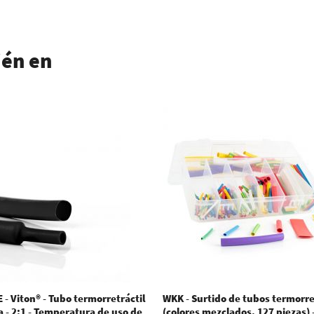
ién en
 - Viton® - Tubo termorretráctil
WKK - Surtido de tubos termorre
a - 2:1 - Temperatura de uso de
(colores mezclados. 127 piezas) -