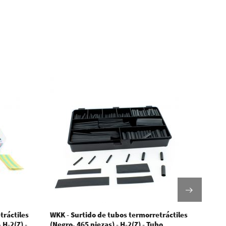
tráctiles
WKK - Surtido de tubos termorretráctiles
WKK -
 H-2(Z) -
(Negro. 465 piezas) - H-2(Z) - Tubo
pared