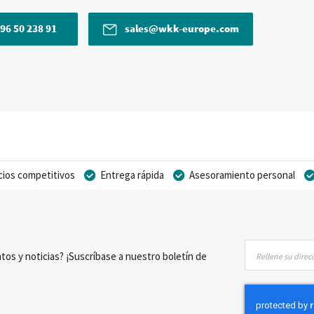
96 50 238 91
sales@wkk-europe.com
cios competitivos
Entrega rápida
Asesoramiento personal
Inscríbase
tos y noticias? ¡Suscríbase a nuestro boletín de
a
nuestro
boletín