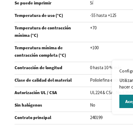
Se puede imprimir
Sí
Temperatura de uso (°C)
-55 hasta +125
Temperatura de contracción
+70
mínima (°C)
Temperatura mínima de
+100
contracción completa (°C)
Contracción de longitud
0 hasta 10 % máx.
Config
Clase de calidad del material
Poliolefina entrecruza
Utiliza
hacer c
Autorización UL / CSA
UL224 & CSA, file E204
Ace
Sin halógenos
No
Contrato principal
240199