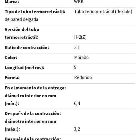
WKK
Tubo termorretráctil (flexible)
de pared delgada
H-2(Z)
2:1
Morado
5
Redondo
6,4
3,2