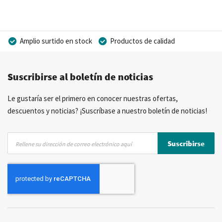
Amplio surtido en stock
Productos de calidad
Precios competitivos
Entrega rápida
Suscribirse al boletín de noticias
Asesoramiento personal
Más de 40 años de experiencia
Posibilidad de crear marca privada
Le gustaría ser el primero en conocer nuestras ofertas,
descuentos y noticias? ¡Suscríbase a nuestro boletín de noticias!
Inscríbase
Suscribirse
a
nuestro
boletín
de
noticias: