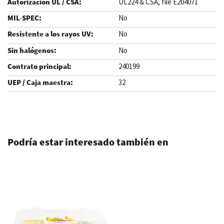
UL224 & CSA, file E204071
No
No
No
240199
32
.
Podría estar interesado también en