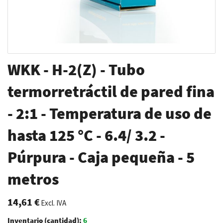
Saltar
WKK - H-2(Z) - Tubo
al
comienzo
termorretráctil de pared fina
de
- 2:1 - Temperatura de uso de
la
galería
hasta 125 °C - 6.4/ 3.2 -
de
imágenes
Púrpura - Caja pequeña - 5
metros
14,61 €
Excl. IVA
Inventario (cantidad):
6