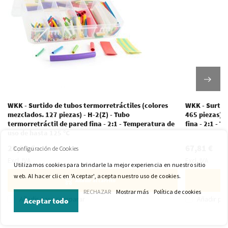
WKK - Surtido de tubos termorretráctiles (colores
WKK - Surtid
mezclados. 127 piezas) - H-2(Z) - Tubo
465 piezas) -
termorretráctil de pared fina - 2:1 - Temperatura de
fina - 2:1 - 
uso de hasta 125 °C
28,22 €
67,81 €
Configuración de Cookies
Excl. IVA
Excl. IVA
Utilizamos cookies para brindarle la mejor experiencia en nuestro sitio
web. Al hacer clic en 'Aceptar', acepta nuestro uso de cookies.
Añadir al carrito
RECHAZAR
Mostrar más
Política de cookies
Añadir para comparar
Añadir pa
Aceptar todo