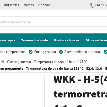
Industrias
Marcas
Noticias
+34 96 
saestopas
Terminal redondo
Punteras huecas
Otros materia
cios competitivos
Entrega rápida
Asesoramiento personal
 - 4:1 - Con pegamento - Temperatura de uso de hasta 125 °C
- Con pegamento - Temperatura de uso de hasta 125 °C - 52.0/ 13.0 - 
WKK - H-5(4
termorretrá