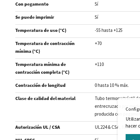
Con pegamento
Sí
Se puede imprimir
Sí
Temperatura de uso (°C)
-55 hasta +125
Temperatura de contracción
+70
mínima (°C)
Temperatura mínima de
+110
contracción completa (°C)
Contracción de longitud
0 hasta 10 % máx.
Clase de calidad del material
Tubo termorretráctil de
entrecruzada por medi
Config
producida con pegame
Utiliza
hacer c
Autorización UL / CSA
UL224 & CSA, file E2040