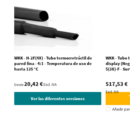
WKK - H-2F(4X) - Tubo termorretráctil de
WKK - Tubo t
pared fina - 4:1 - Temperatura de uso de
display (Negr
hasta 135 °C
5(3X)-F - Su
20,42 €
517,53 €
Excl. IVA
Desde
Excl. IVA
Ver las diferentes versiones
Añadir pa