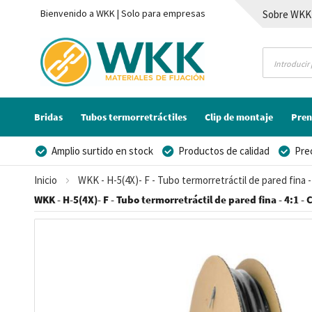
Bienvenido a WKK | Solo para empresas
Sobre WKK
Contacto
Bridas
Tubos termorretráctiles
Clip de montaje
Pren
Amplio surtido en stock
Productos de calidad
Pre
Posibilidad de crear marca privada
Inicio
WKK - H-5(4X)- F - Tubo termorretráctil de pared fina
WKK - H-5(4X)- F - Tubo termorretráctil de pared fina - 4:1 
Saltar
al
final
de
la