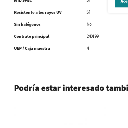
MIL-SPEC
Sí
Ace
Resistente a los rayos UV
Sí
Sin halógenos
No
Contrato principal
240199
UEP / Caja maestra
4
.
Podría estar interesado tamb