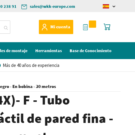
50 238 91
sales@wkk-europe.com
Change
language
Mi Cotización
Mi cesta
Mi cuenta
les de montaje
Herramientas
Base de Conocimiento
Más de 40 años de experiencia
Negro - En bobina - 30 metros
X)- F - Tubo
ctil de pared fina -