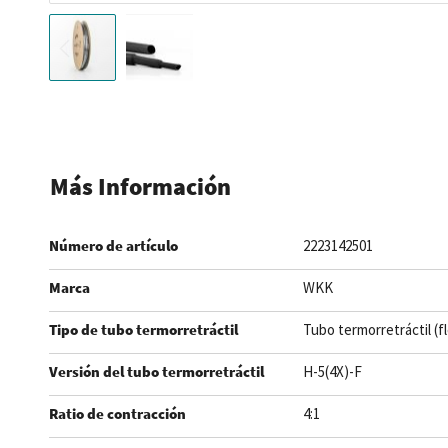
Saltar
al
comienzo
de
Más Información
la
galería
Número de artículo
2223142501
de
imágenes
Marca
WKK
Tipo de tubo termorretráctil
Tubo termorretráctil (f
Versión del tubo termorretráctil
H-5(4X)-F
Ratio de contracción
4:1