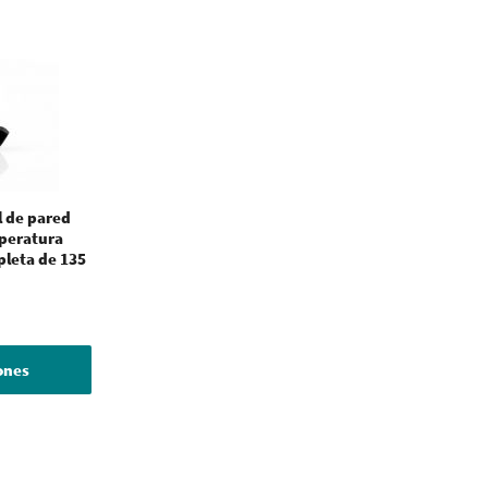
l de pared
mperatura
pleta de 135
iones